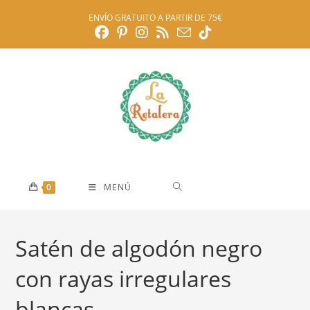
Ir
ENVÍO GRATUITO A PARTIR DE 75€
al
contenido
0
MENÚ
Satén de algodón negro
con rayas irregulares
blancas