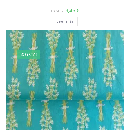
El
El
9,45
€
13,50
€
precio
precio
original
actual
Leer más
era:
es:
13,50 €.
9,45 €.
¡OFERTA!