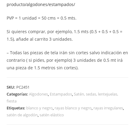
producto/algodones/estampados/
PVP = 1 unidad = 50 cms = 0.5 mts.
Si quieres comprar, por ejemplo, 1.5 mts (0.5 + 0.5 + 0.5 =
1.5), añade al carrito 3 unidades.
– Todas las piezas de tela irán sin cortes salvo indicación en
contrario ( si pides, por ejemplo) 3 unidades de 0.5 mt irá
una pieza de 1.5 metros sin cortes).
SKU:
PC2451
Categorías:
Algodones
,
Estampados
,
Satén, sedas, lentejuelas,
fiesta
Etiquetas:
blanco y negro
,
rayas blanco y negro
,
rayas irregulares
,
satén de algodón
,
satén elástico