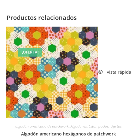
Productos relacionados
¡OFERTA!
Vista rápida
algodón americano de patchwork
,
Algodones
,
Estampados
,
Ofertas
Algodón americano hexágonos de patchwork