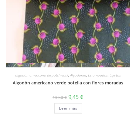
Vista rápida
algodón americano de patchwork
,
Algodones
,
Estampados
,
Ofertas
Algodón americano verde botella con flores moradas
El
El
9,45
€
13,50
€
precio
precio
original
actual
Leer más
era:
es:
13,50 €.
9,45 €.