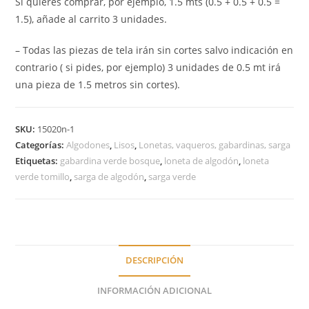
Si quieres comprar, por ejemplo, 1.5 mts (0.5 + 0.5 + 0.5 =
1.5), añade al carrito 3 unidades.
– Todas las piezas de tela irán sin cortes salvo indicación en
contrario ( si pides, por ejemplo) 3 unidades de 0.5 mt irá
una pieza de 1.5 metros sin cortes).
SKU:
15020n-1
Categorías:
Algodones
,
Lisos
,
Lonetas, vaqueros, gabardinas, sarga
Etiquetas:
gabardina verde bosque
,
loneta de algodón
,
loneta
verde tomillo
,
sarga de algodón
,
sarga verde
DESCRIPCIÓN
INFORMACIÓN ADICIONAL