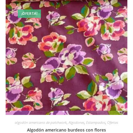
¡OFERTA!
Vista rápida
algodón americano de patchwork
,
Algodones
,
Estampados
,
Ofertas
Algodón americano burdeos con flores