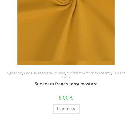
Vista rápida
Algodones
,
Lisos
,
sudadera de invierno
,
sudadera verano/ french terry
,
Telas de
Punto
Sudadera french terry mostaza
8,00
€
Leer más