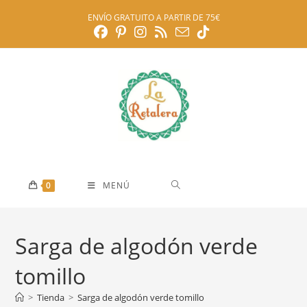
Ir
ENVÍO GRATUITO A PARTIR DE 75€
al
contenido
0
MENÚ
Sarga de algodón verde
tomillo
>
Tienda
>
Sarga de algodón verde tomillo