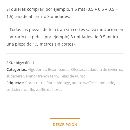
Si quieres comprar, por ejemplo, 1.5 mts (0.5 + 0.5 + 0.5 =
1.5), añade al carrito 3 unidades.
– Todas las piezas de tela irán sin cortes salvo indicación en
contrario ( si pides, por ejemplo) 3 unidades de 0.5 mt irá
una pieza de 1.5 metros sin cortes).
SKU:
bigwaffle-1
Categorías:
Algodones
,
Estampados
,
Ofertas
,
sudadera de invierno
,
sudadera verano/ french terry
,
Telas de Punto
Etiquetas:
flores retro
,
flores vintage
,
punto waffle estampado
,
sudadera waffle
,
waffle de flores
DESCRIPCIÓN