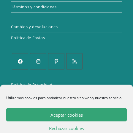
Términos y condiciones
Cambios y devoluciones
Política de Envíos
Se
Se
Se
Se
abre
abre
abre
abre
Política de Privacidad
en
en
en
en
una
una
una
una
Aviso Legal
Utilizamos cookies para optimizar nuestro sitio web y nuestro servicio.
nueva
nueva
nueva
nueva
Política de cookies (UE)
pestaña
pestaña
pestaña
pestaña
Aceptar cookies
Términos y condiciones
Rechazar cookies