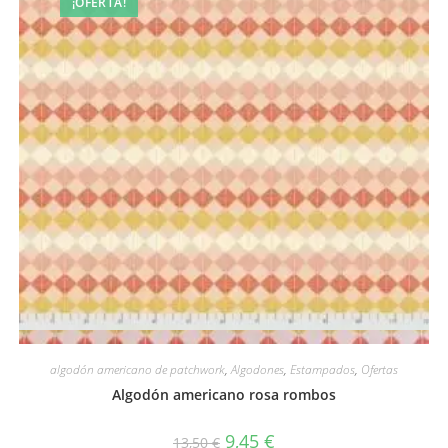
¡OFERTA!
Vista rápida
algodón americano de patchwork
,
Algodones
,
Estampados
,
Ofertas
Algodón americano rosa rombos
El
El
9,45
€
13,50
€