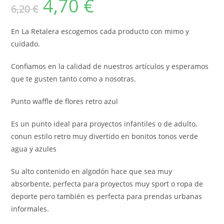
4,70
€
6,20
€
precio
precio
original
actual
era:
es:
6,20 €.
4,70 €.
En La Retalera escogemos cada producto con mimo y
cuidado.
Confiamos en la calidad de nuestros artículos y esperamos
que te gusten tanto como a nosotras.
Punto waffle de flores retro azul
Es un punto ideal para proyectos infantiles o de adulto,
conun estilo retro muy divertido en bonitos tonos verde
agua y azules
Su alto contenido en algodón hace que sea muy
absorbente, perfecta para proyectos muy sport o ropa de
deporte pero también es perfecta para prendas urbanas
informales.