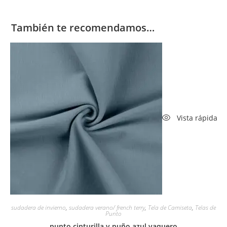
También te recomendamos…
Vista rápida
sudadera de invierno
,
sudadera verano/ french terry
,
Tela de Camiseta
,
Telas de
Punto
punto cinturilla y puño azul vaquero