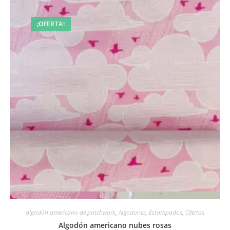
¡OFERTA!
Vista rápida
algodón americano de patchwork
,
Algodones
,
Estampados
,
Ofertas
Algodón americano nubes rosas