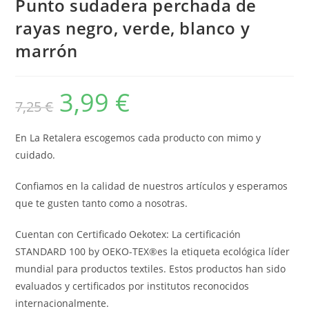
Punto sudadera perchada de
rayas negro, verde, blanco y
marrón
3,99
€
El
El
7,25
€
precio
precio
original
actual
era:
es:
7,25 €.
3,99 €.
En La Retalera escogemos cada producto con mimo y
cuidado.
Confiamos en la calidad de nuestros artículos y esperamos
que te gusten tanto como a nosotras.
Cuentan con Certificado Oekotex: La certificación
STANDARD 100 by OEKO-TEX®es la etiqueta ecológica líder
mundial para productos textiles. Estos productos han sido
evaluados y certificados por institutos reconocidos
internacionalmente.