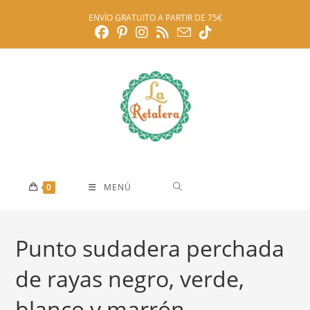
Ir
ENVÍO GRATUITO A PARTIR DE 75€
al
contenido
0
MENÚ
Punto sudadera perchada
de rayas negro, verde,
blanco y marrón