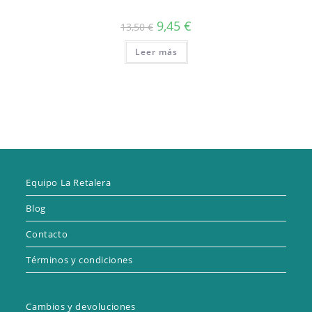
El
El
9,45
€
13,50
€
precio
precio
original
actual
Leer más
era:
es:
13,50 €.
9,45 €.
Equipo La Retalera
Blog
Contacto
Términos y condiciones
Cambios y devoluciones