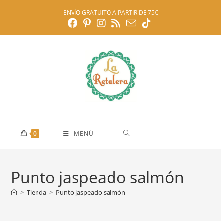
Ir
ENVÍO GRATUITO A PARTIR DE 75€
al
contenido
0
MENÚ
Punto jaspeado salmón
>
Tienda
>
Punto jaspeado salmón