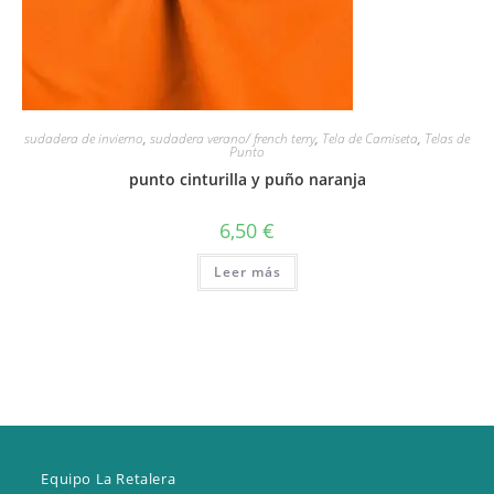
sudadera de invierno
,
sudadera verano/ french terry
,
Tela de Camiseta
,
Telas de
Punto
punto cinturilla y puño naranja
6,50
€
Leer más
Equipo La Retalera