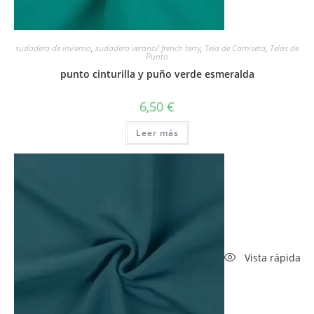
sudadera de invierno
,
sudadera verano/ french terry
,
Tela de Camiseta
,
Telas de
Punto
punto cinturilla y puño verde esmeralda
6,50
€
Leer más
Vista rápida