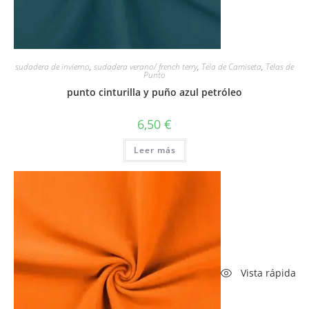
sudadera de invierno
,
sudadera verano/ french terry
,
Tela de Camiseta
,
Telas de
Punto
punto cinturilla y puño azul petróleo
6,50
€
Leer más
Vista rápida