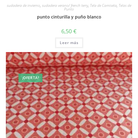
sudadera de invierno
,
sudadera verano/ french terry
,
Tela de Camiseta
,
Telas de
Punto
punto cinturilla y puño blanco
6,50
€
Leer más
¡OFERTA!