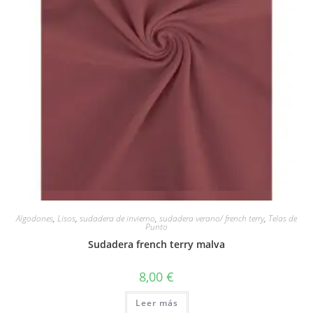
Vista rápida
Algodones
,
Lisos
,
sudadera de invierno
,
sudadera verano/ french terry
,
Telas de
Punto
Sudadera french terry malva
8,00
€
Leer más