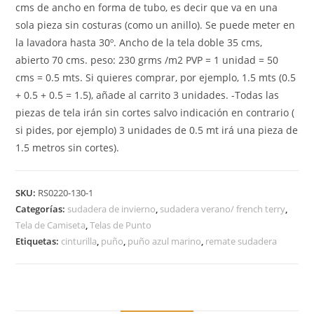
cms de ancho en forma de tubo, es decir que va en una
sola pieza sin costuras (como un anillo). Se puede meter en
la lavadora hasta 30º. Ancho de la tela doble 35 cms,
abierto 70 cms. peso: 230 grms /m2 PVP = 1 unidad = 50
cms = 0.5 mts. Si quieres comprar, por ejemplo, 1.5 mts (0.5
+ 0.5 + 0.5 = 1.5), añade al carrito 3 unidades. -Todas las
piezas de tela irán sin cortes salvo indicación en contrario (
si pides, por ejemplo) 3 unidades de 0.5 mt irá una pieza de
1.5 metros sin cortes).
SKU:
RS0220-130-1
Categorías:
sudadera de invierno
,
sudadera verano/ french terry
,
Tela de Camiseta
,
Telas de Punto
Etiquetas:
cinturilla
,
puño
,
puño azul marino
,
remate sudadera