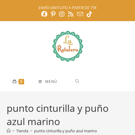
Ir
ENVÍO GRATUITO A PARTIR DE 75€
al
contenido
0
MENÚ
punto cinturilla y puño
azul marino
>
Tienda
>
punto cinturilla y puño azul marino