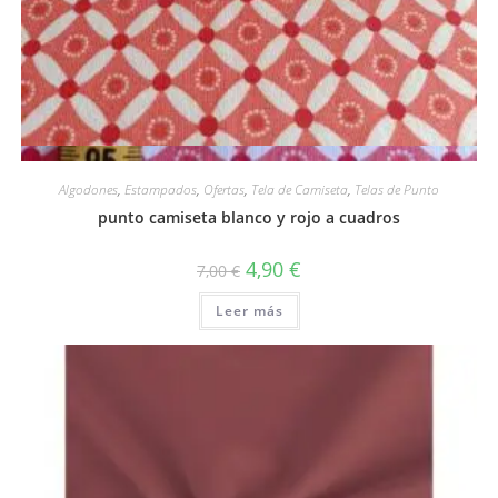
Vista rápida
Algodones
,
Estampados
,
Ofertas
,
Tela de Camiseta
,
Telas de Punto
punto camiseta blanco y rojo a cuadros
El
El
4,90
€
7,00
€
precio
precio
original
actual
Leer más
era:
es:
7,00 €.
4,90 €.