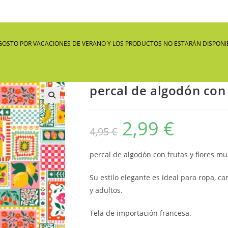
GOSTO POR VACACIONES DE VERANO Y LOS PRODUCTOS NO ESTARÁN DISPONIB
percal de algodón con 
🔍
2,99
€
El
El
4,95
€
precio
precio
original
actual
era:
es:
4,95 €.
2,99 €.
percal de algodón con frutas y flores mul
Su estilo elegante es ideal para ropa, 
y adultos.
Tela de importación francesa.