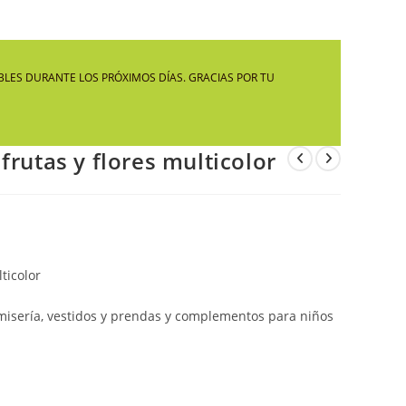
LA
LES DURANTE LOS PRÓXIMOS DÍAS. GRACIAS POR TU
WEB
frutas y flores multicolor
ticolor
camisería, vestidos y prendas y complementos para niños