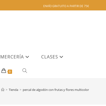
ENVÍO GRATUITO A PARTIR DE 75€
MERCERÍA
CLASES
ALTERNAR
0
BÚSQUEDA
>
Tienda
>
percal de algodón con frutas y flores multicolor
DE