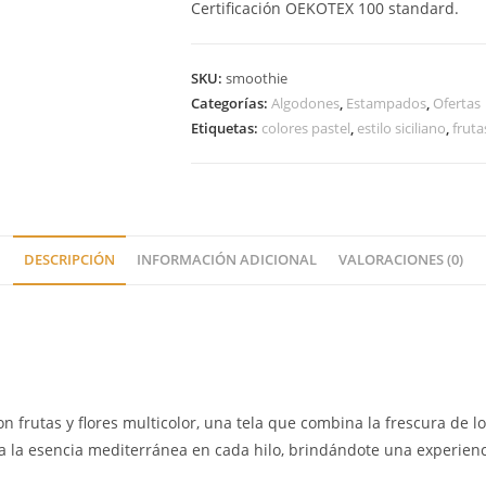
Certificación OEKOTEX 100 standard.
SKU:
smoothie
Categorías:
Algodones
,
Estampados
,
Ofertas
Etiquetas:
colores pastel
,
estilo siciliano
,
fruta
DESCRIPCIÓN
INFORMACIÓN ADICIONAL
VALORACIONES (0)
 frutas y flores multicolor, una tela que combina la frescura de lo
ura la esencia mediterránea en cada hilo, brindándote una experienci