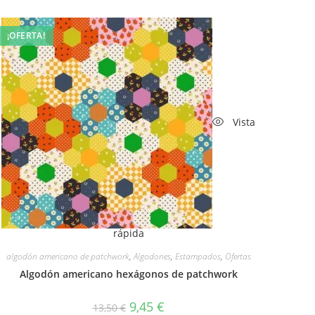
¡OFERTA!
Vista
rápida
algodón americano de patchwork
,
Algodones
,
Estampados
,
Ofertas
Algodón americano hexágonos de patchwork
El
El
9,45
€
13,50
€
precio
precio