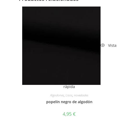
Vista
rápida
Algodones
,
Lisos
,
novedades
popelín negro de algodón
4,95
€