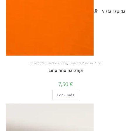
Vista rápida
novedades
,
tejidos varios
,
Telas de Viscosa, Lino
Lino fino naranja
7,50
€
Leer más