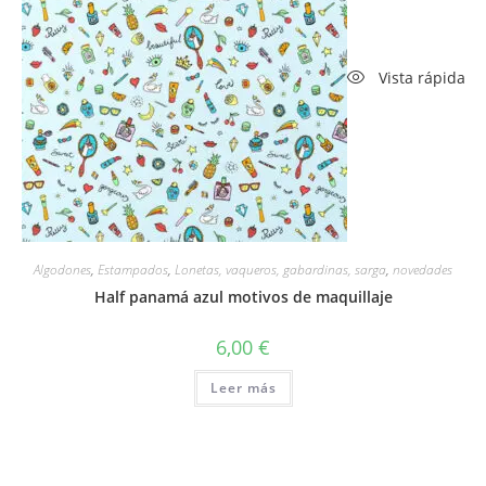
Vista rápida
Algodones
,
Estampados
,
Lonetas, vaqueros, gabardinas, sarga
,
novedades
Half panamá azul motivos de maquillaje
6,00
€
Leer más