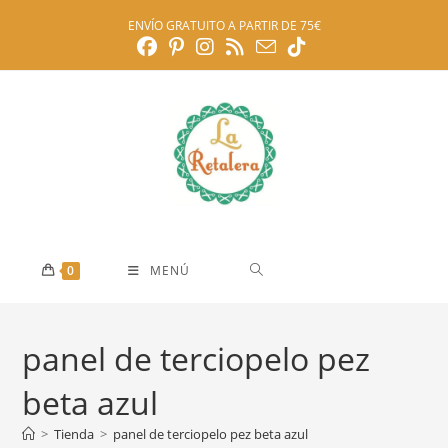
Ir
ENVÍO GRATUITO A PARTIR DE 75€
al
contenido
0
MENÚ
panel de terciopelo pez
beta azul
>
Tienda
>
panel de terciopelo pez beta azul