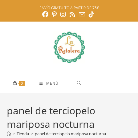
Ir
ENVÍO GRATUITO A PARTIR DE 75€
al
contenido
0
MENÚ
panel de terciopelo
mariposa nocturna
>
Tienda
>
panel de terciopelo mariposa nocturna