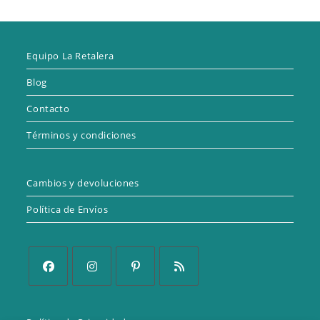
Equipo La Retalera
Blog
Contacto
Términos y condiciones
Cambios y devoluciones
Política de Envíos
Se
Se
Se
Se
abre
abre
abre
abre