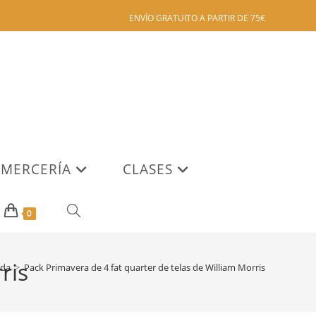
ENVÍO GRATUITO A PARTIR DE 75€
MERCERÍA
CLASES
ALTERNAR
0
BÚSQUEDA
ris
nda
>
Pack Primavera de 4 fat quarter de telas de William Morris
DE