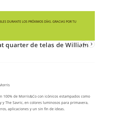
LA
LES DURANTE LOS PRÓXIMOS DÍAS. GRACIAS POR TU
WEB
t quarter de telas de William
Morris
odón 100% de Morris&Co con icónicos estampados como
y y The Savric, en colores luminosos para primavera,
os, aplicaciones y un sin fin de ideas.