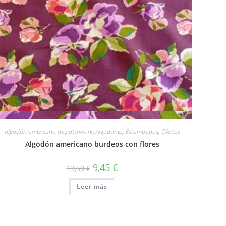
Vista rápida
algodón americano de patchwork
,
Algodones
,
Estampados
,
Ofertas
Algodón americano burdeos con flores
El
El
9,45
€
13,50
€
precio
precio
original
actual
Leer más
era:
es:
13,50 €.
9,45 €.