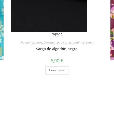
rápida
Algodones
,
Lisos
,
Lonetas, vaqueros, gabardinas, sarga
Sarga de algodón negro
6,90
€
Leer más