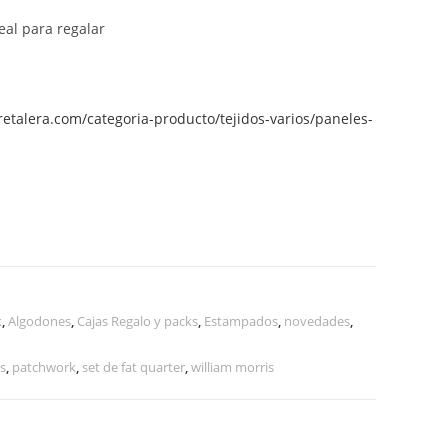
eal para regalar
aretalera.com/categoria-producto/tejidos-varios/paneles-
k
,
Algodones
,
Cajas Regalo y packs
,
Estampados
,
novedades
,
es
,
patchwork
,
set de fat quarter
,
william morris