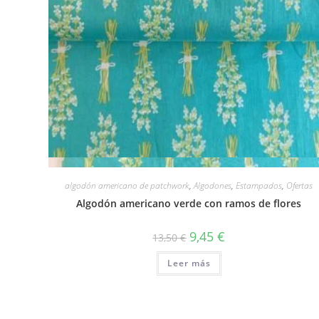
Vista rápida
algodón americano de patchwork
,
Algodones
,
Estampados
,
Ofertas
Algodón americano verde con ramos de flores
El
El
9,45
€
13,50
€
precio
precio
original
actual
Leer más
era:
es:
13,50 €.
9,45 €.