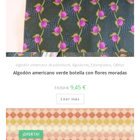
Vista rápida
algodón americano de patchwork
,
Algodones
,
Estampados
,
Ofertas
Algodón americano verde botella con flores moradas
El
El
9,45
€
13,50
€
precio
precio
original
actual
Leer más
era:
es:
13,50 €.
9,45 €.
¡OFERTA!