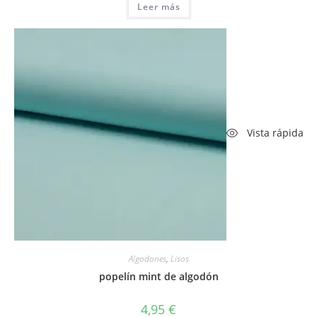
Leer más
era:
es:
13,50 €.
9,45 €.
Vista rápida
Algodones
,
Lisos
popelín mint de algodón
4,95
€