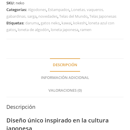
SKU:
neko
Categorías:
Algodones
,
Estampados
,
Lonetas, vaqueros,
gabardinas, sarga
,
novedades
,
Telas del Mundo
,
Telas Japonesas
Etiquetas:
daruma
,
gatos neko
,
kawai
,
kokeshi
,
loneta azul con
gatos
,
loneta de algodón
,
loneta japonesa
,
ramen
DESCRIPCIÓN
INFORMACIÓN ADICIONAL
VALORACIONES (0)
Descripción
Diseño único inspirado en la cultura
japonesa