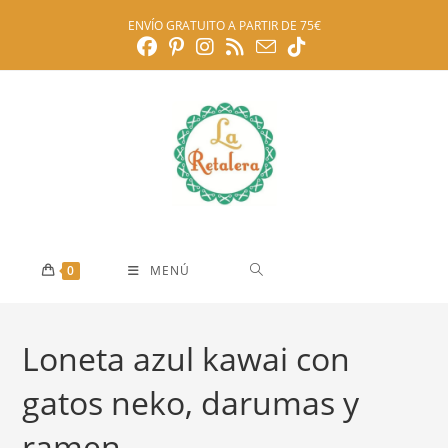
Ir
ENVÍO GRATUITO A PARTIR DE 75€
al
contenido
0
MENÚ
Loneta azul kawai con
gatos neko, darumas y
ramen