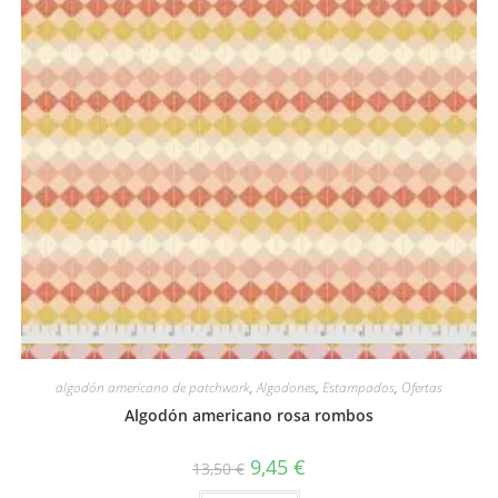
Vista rápida
algodón americano de patchwork
,
Algodones
,
Estampados
,
Ofertas
Algodón americano rosa rombos
El
El
9,45
€
13,50
€
precio
precio
original
actual