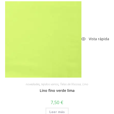
Vista rápida
novedades
,
tejidos varios
,
Telas de Viscosa, Lino
Lino fino verde lima
7,50
€
Leer más