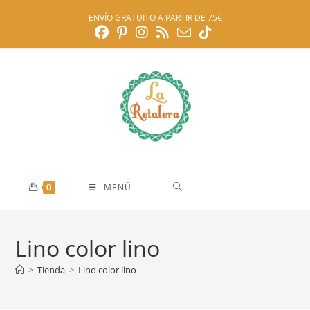
Ir
ENVÍO GRATUITO A PARTIR DE 75€
al
contenido
0
MENÚ
Lino color lino
>
Tienda
>
Lino color lino