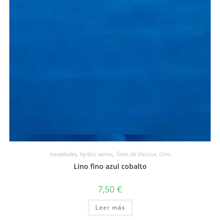
Vista rápida
novedades
,
tejidos varios
,
Telas de Viscosa, Lino
Lino fino azul cobalto
7,50
€
Leer más