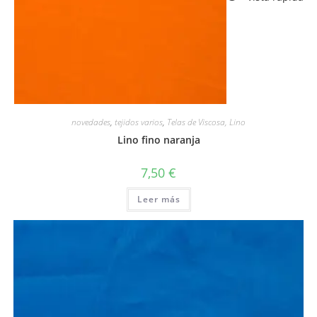
novedades
,
tejidos varios
,
Telas de Viscosa, Lino
Lino fino naranja
7,50
€
Leer más