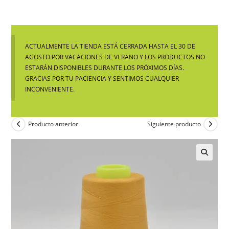
ACTUALMENTE LA TIENDA ESTÁ CERRADA HASTA EL 30 DE
AGOSTO POR VACACIONES DE VERANO Y LOS PRODUCTOS NO
ESTARÁN DISPONIBLES DURANTE LOS PRÓXIMOS DÍAS.
GRACIAS POR TU PACIENCIA Y SENTIMOS CUALQUIER
INCONVENIENTE.
Producto anterior
Siguiente producto
🔍