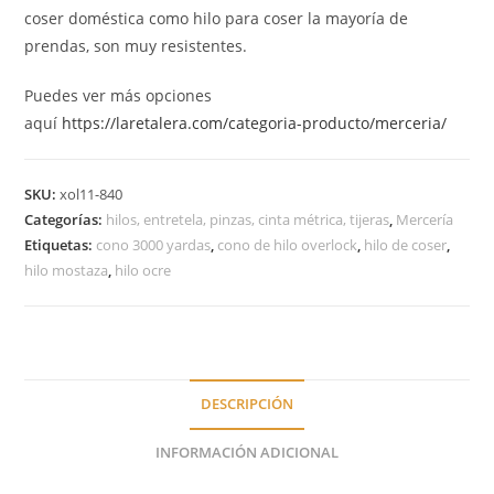
coser doméstica como hilo para coser la mayoría de
prendas, son muy resistentes.
Puedes ver más opciones
aquí
https://laretalera.com/categoria-producto/merceria/
SKU:
xol11-840
Categorías:
hilos, entretela, pinzas, cinta métrica, tijeras
,
Mercería
Etiquetas:
cono 3000 yardas
,
cono de hilo overlock
,
hilo de coser
,
hilo mostaza
,
hilo ocre
DESCRIPCIÓN
INFORMACIÓN ADICIONAL