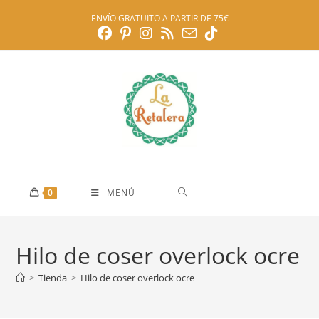
Ir
ENVÍO GRATUITO A PARTIR DE 75€
al
contenido
0
MENÚ
Hilo de coser overlock ocre
>
Tienda
>
Hilo de coser overlock ocre