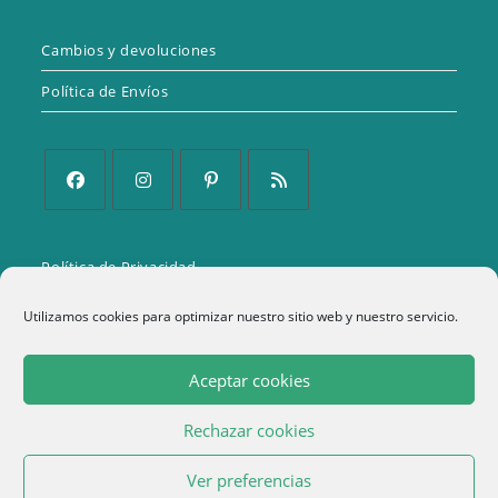
Cambios y devoluciones
Política de Envíos
Se
Se
Se
Se
abre
abre
abre
abre
Política de Privacidad
en
en
en
en
una
una
una
una
Aviso Legal
Utilizamos cookies para optimizar nuestro sitio web y nuestro servicio.
nueva
nueva
nueva
nueva
Política de cookies (UE)
pestaña
pestaña
pestaña
pestaña
Aceptar cookies
Términos y condiciones
Rechazar cookies
1
Ver preferencias