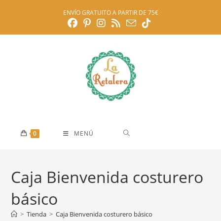
Ir
ENVÍO GRATUITO A PARTIR DE 75€
al
contenido
0
MENÚ
Caja Bienvenida costurero
básico
>
Tienda
>
Caja Bienvenida costurero básico