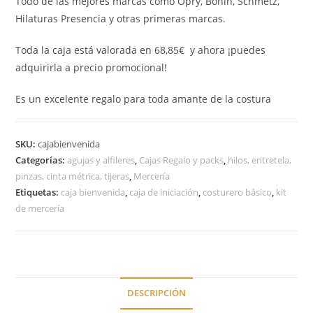
Todo de las mejores marcas como Opry, Bohin, Schmetz,
Hilaturas Presencia y otras primeras marcas.
Toda la caja está valorada en 68,85€ y ahora ¡puedes
adquirirla a precio promocional!
Es un excelente regalo para toda amante de la costura
SKU:
cajabienvenida
Categorías:
agujas y alfileres
,
Cajas Regalo y packs
,
hilos, entretela,
pinzas, cinta métrica, tijeras
,
Mercería
Etiquetas:
caja bienvenida
,
caja de iniciación
,
costurero básico
,
kit
de mercería
DESCRIPCIÓN