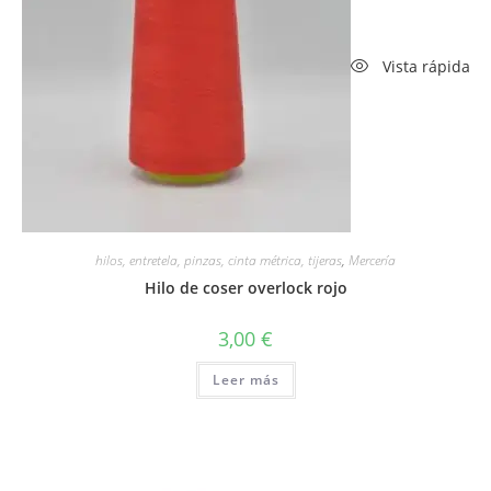
Vista rápida
hilos, entretela, pinzas, cinta métrica, tijeras
,
Mercería
Hilo de coser overlock rojo
3,00
€
Leer más