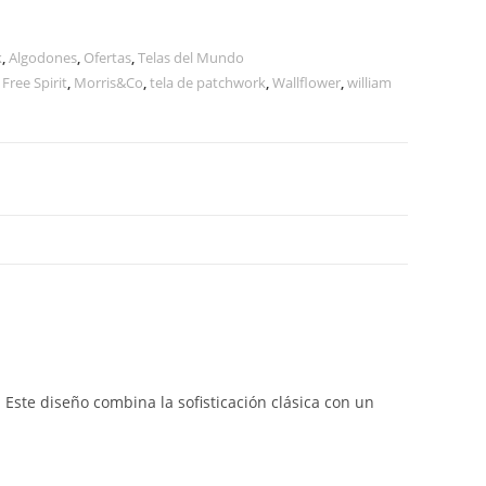
k
,
Algodones
,
Ofertas
,
Telas del Mundo
,
Free Spirit
,
Morris&Co
,
tela de patchwork
,
Wallflower
,
william
Este diseño combina la sofisticación clásica con un