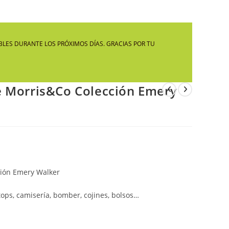
LA
LES DURANTE LOS PRÓXIMOS DÍAS. GRACIAS POR TU
WEB
e Morris&Co Colección Emery
ción Emery Walker
ops, camisería, bomber, cojines, bolsos…