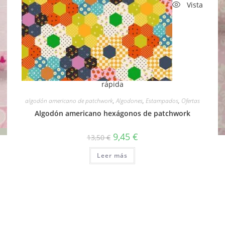
Vista
rápida
algodón americano de patchwork
,
Algodones
,
Estampados
,
Ofertas
Algodón americano hexágonos de patchwork
El
El
9,45
€
13,50
€
precio
precio
original
actual
Leer más
era:
es:
13,50 €.
9,45 €.