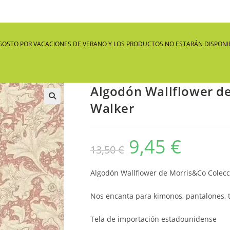
GOSTO POR VACACIONES DE VERANO Y LOS PRODUCTOS NO ESTARÁN DISPONIB
Algodón Wallflower d
Walker
🔍
9,45
€
El
El
13,50
€
precio
precio
original
actual
era:
es:
13,50 €.
9,45 €.
Algodón Wallflower de Morris&Co Colec
Nos encanta para kimonos, pantalones, t
Tela de importación estadounidense