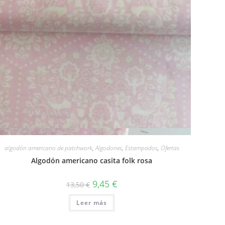
Vista rápida
algodón americano de patchwork
,
Algodones
,
Estampados
,
Ofertas
Algodón americano casita folk rosa
El
El
9,45
€
13,50
€
precio
precio
original
actual
Leer más
era:
es:
13,50 €.
9,45 €.