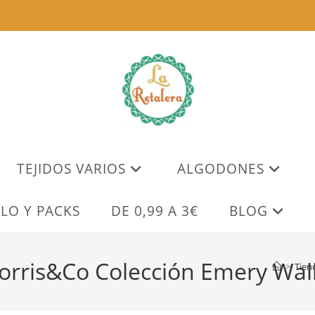
TEJIDOS VARIOS
ALGODONES
LO Y PACKS
DE 0,99 A 3€
BLOG
orris&Co Colección Emery Wal
>
Tien