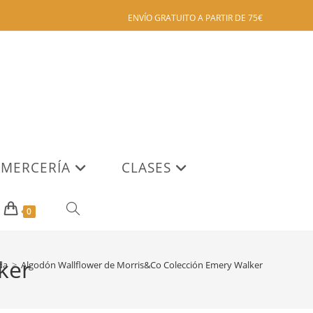
ENVÍO GRATUITO A PARTIR DE 75€
MERCERÍA
CLASES
ALTERNAR
0
BÚSQUEDA
ker
da
>
Algodón Wallflower de Morris&Co Colección Emery Walker
DE