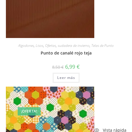
Algodones
,
Lisos
,
Ofertas
,
sudadera de invierno
,
Telas de Punto
Punto de canalé rojo teja
El
El
6,99
€
8,50
€
precio
precio
original
actual
Leer más
era:
es:
8,50 €.
6,99 €.
¡OFERTA!
Vista rápida