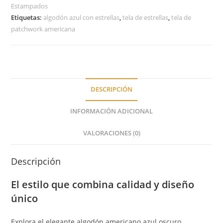
Estampados
Etiquetas:
algodón azul con estrellas
,
tela de estrellas
,
tela de
patchwork americana
DESCRIPCIÓN
INFORMACIÓN ADICIONAL
VALORACIONES (0)
Descripción
El estilo que combina calidad y diseño
único
Explora el elegante algodón americano azul oscuro,