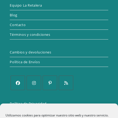
Equipo La Retalera
Blog
Contacto
Términos y condiciones
Cambios y devoluciones
Política de Envíos
Se
Se
Se
Se
abre
abre
abre
abre
Política de Privacidad
en
en
en
en
una
una
una
una
Aviso Legal
Utilizamos cookies para optimizar nuestro sitio web y nuestro servicio.