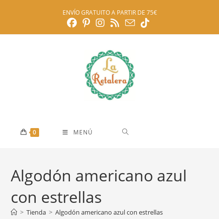
Ir
ENVÍO GRATUITO A PARTIR DE 75€
al
contenido
0
MENÚ
Algodón americano azul
con estrellas
>
Tienda
>
Algodón americano azul con estrellas