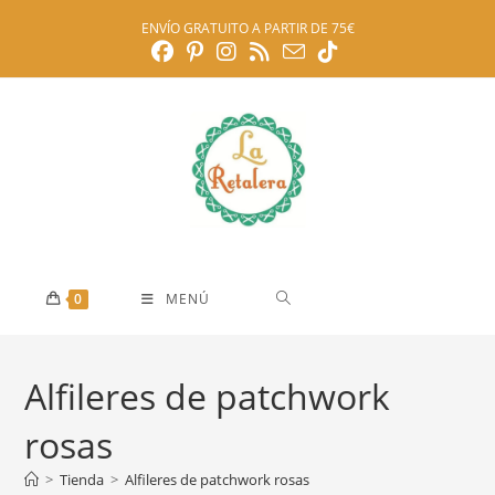
Ir
ENVÍO GRATUITO A PARTIR DE 75€
al
contenido
0
MENÚ
Alfileres de patchwork
rosas
>
Tienda
>
Alfileres de patchwork rosas