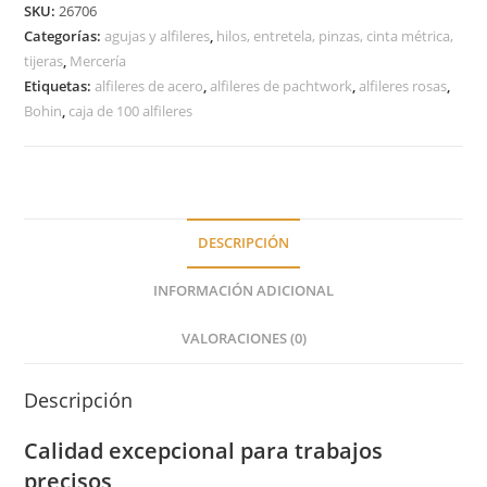
SKU:
26706
Categorías:
agujas y alfileres
,
hilos, entretela, pinzas, cinta métrica,
tijeras
,
Mercería
Etiquetas:
alfileres de acero
,
alfileres de pachtwork
,
alfileres rosas
,
Bohin
,
caja de 100 alfileres
DESCRIPCIÓN
INFORMACIÓN ADICIONAL
VALORACIONES (0)
Descripción
Calidad excepcional para trabajos
precisos