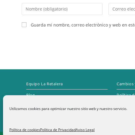
Introduce
Introduce
tu
tu
nombre
dirección
Guarda mi nombre, correo electrónico y web en es
o
de
nombre
correo
de
electrónico
usuario
para
para
comentar
comentar
Equipo La Retalera
Cambios 
Blog
Política 
Contacto
Utilizamos cookies para optimizar nuestro sitio web y nuestro servicio.
1
Términos y condiciones
Política de cookies
Política de Privacidad
Aviso Legal