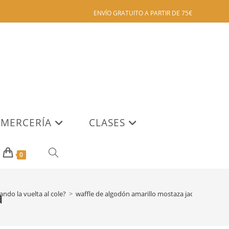
ENVÍO GRATUITO A PARTIR DE 75€
MERCERÍA
CLASES
ALTERNAR
0
BÚSQUEDA
a
ndo la vuelta al cole?
>
waffle de algodón amarillo mostaza jacquard la ret
DE