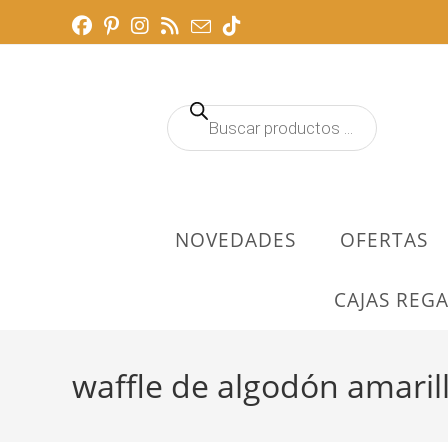
Ir
al
contenido
Búsqueda
de
productos
NOVEDADES
OFERTAS
CAJAS REGA
waffle de algodón amaril