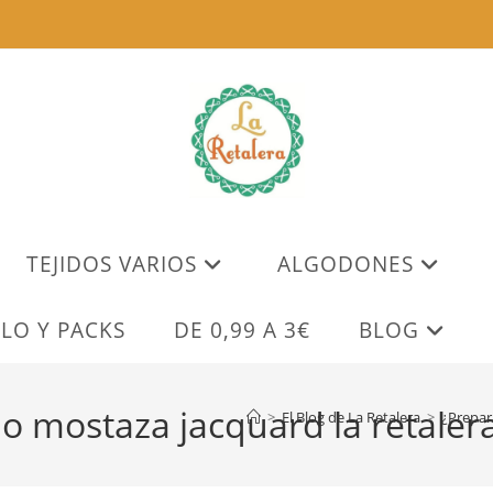
TEJIDOS VARIOS
ALGODONES
LO Y PACKS
DE 0,99 A 3€
BLOG
lo mostaza jacquard la retaler
>
El Blog de La Retalera
>
¿Prepara