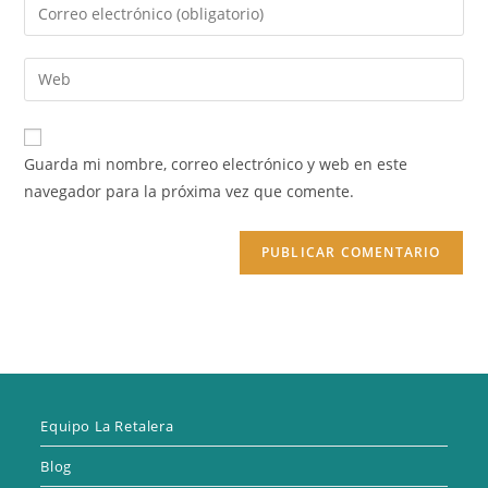
Introduce
o
tu
nombre
dirección
Introduce
de
de
la
usuario
correo
URL
para
electrónico
de
comentar
Guarda mi nombre, correo electrónico y web en este
para
tu
navegador para la próxima vez que comente.
comentar
web
(opcional)
Equipo La Retalera
Blog