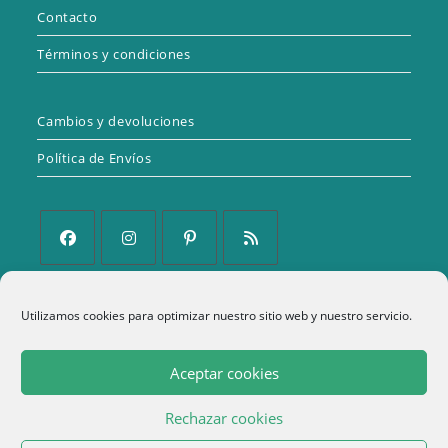
Contacto
Términos y condiciones
Cambios y devoluciones
Política de Envíos
Se
Se
Se
Se
abre
abre
abre
abre
Política de Privacidad
Utilizamos cookies para optimizar nuestro sitio web y nuestro servicio.
en
en
en
en
una
una
una
una
Aviso Legal
Aceptar cookies
nueva
nueva
nueva
nueva
Política de cookies (UE)
pestaña
pestaña
pestaña
pestaña
Rechazar cookies
Términos y condiciones