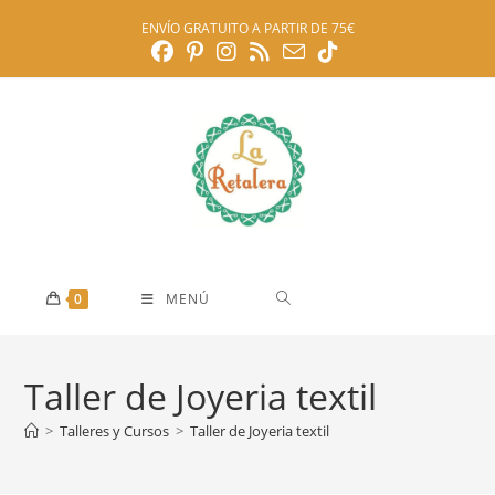
Ir
ENVÍO GRATUITO A PARTIR DE 75€
al
contenido
0
MENÚ
Taller de Joyeria textil
>
Talleres y Cursos
>
Taller de Joyeria textil