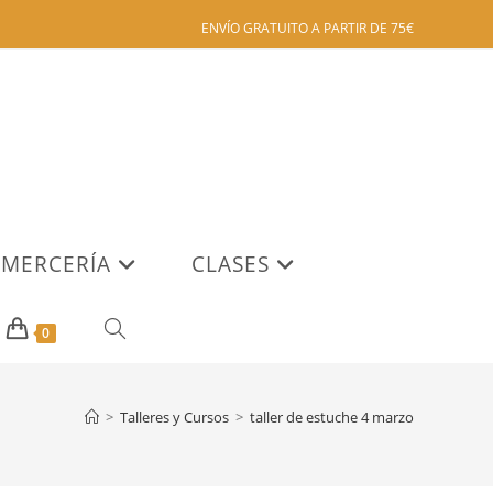
ENVÍO GRATUITO A PARTIR DE 75€
MERCERÍA
CLASES
ALTERNAR
0
BÚSQUEDA
>
Talleres y Cursos
>
taller de estuche 4 marzo
DE