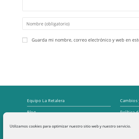
Introduce
tu
nombre
Guarda mi nombre, correo electrónico y web en es
o
nombre
de
usuario
para
comentar
Equipo La Retalera
Cambios 
Blog
Política 
Contacto
Utilizamos cookies para optimizar nuestro sitio web y nuestro servicio.
1
Términos y condiciones