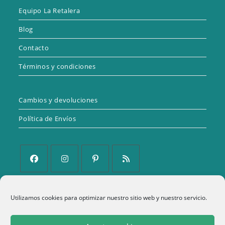
Equipo La Retalera
Blog
Contacto
Términos y condiciones
Cambios y devoluciones
Política de Envíos
Se
Se
Se
Se
abre
abre
abre
abre
Política de Privacidad
Utilizamos cookies para optimizar nuestro sitio web y nuestro servicio.
en
en
en
en
una
una
una
una
Aviso Legal