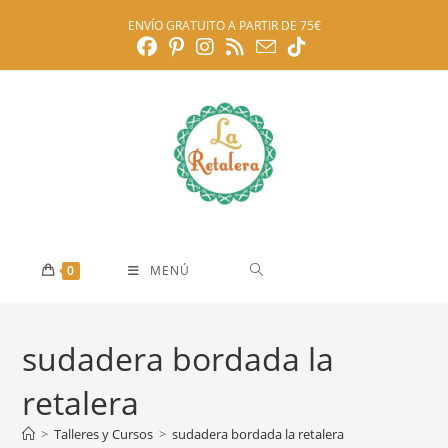
Ir
ENVÍO GRATUITO A PARTIR DE 75€
al
contenido
0
MENÚ
sudadera bordada la
retalera
>
Talleres y Cursos
>
sudadera bordada la retalera