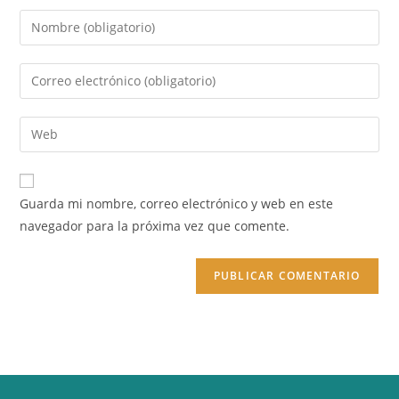
Introduce
tu
nombre
Introduce
o
tu
nombre
dirección
Introduce
de
de
la
usuario
correo
URL
para
electrónico
de
comentar
Guarda mi nombre, correo electrónico y web en este
para
tu
navegador para la próxima vez que comente.
comentar
web
(opcional)