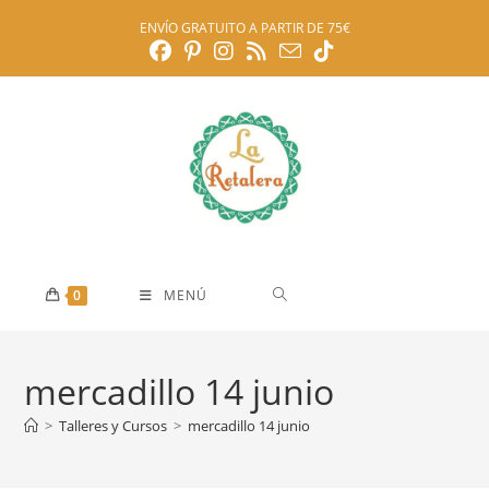
Ir
ENVÍO GRATUITO A PARTIR DE 75€
al
contenido
0
MENÚ
mercadillo 14 junio
>
Talleres y Cursos
>
mercadillo 14 junio