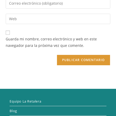
Introduce
o
tu
nombre
dirección
Introduce
de
de
la
usuario
correo
URL
para
electrónico
de
comentar
Guarda mi nombre, correo electrónico y web en este
para
tu
navegador para la próxima vez que comente.
comentar
web
(opcional)
Equipo La Retalera
Blog