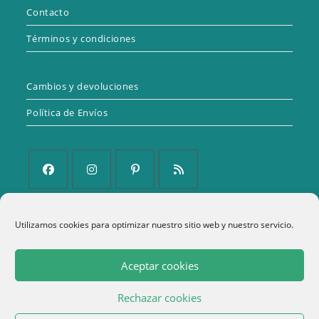
Contacto
Términos y condiciones
Cambios y devoluciones
Política de Envíos
Se
Se
Se
Se
abre
abre
abre
abre
Política de Privacidad
Utilizamos cookies para optimizar nuestro sitio web y nuestro servicio.
en
en
en
en
una
una
una
una
Aviso Legal
Aceptar cookies
nueva
nueva
nueva
nueva
Política de cookies (UE)
pestaña
pestaña
pestaña
pestaña
Rechazar cookies
Términos y condiciones