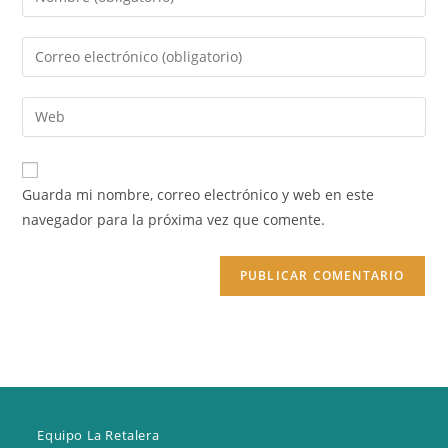
tu
nombre
Introduce
o
tu
nombre
dirección
Introduce
de
de
la
usuario
correo
URL
para
electrónico
de
comentar
Guarda mi nombre, correo electrónico y web en este
para
tu
navegador para la próxima vez que comente.
comentar
web
(opcional)
Equipo La Retalera