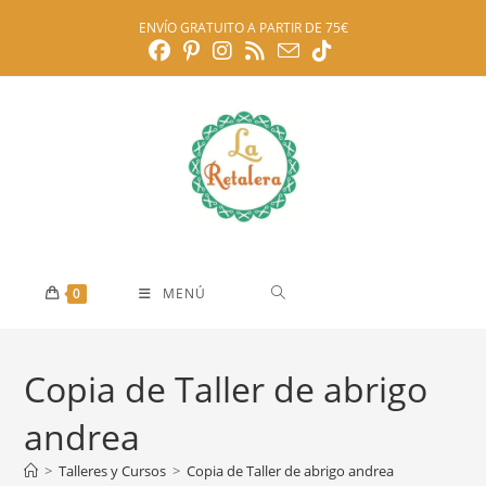
Ir
ENVÍO GRATUITO A PARTIR DE 75€
al
contenido
0
MENÚ
Copia de Taller de abrigo
andrea
>
Talleres y Cursos
>
Copia de Taller de abrigo andrea