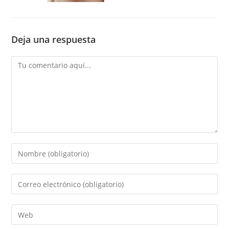
Deja una respuesta
Comentario
Introduce
tu
nombre
Introduce
o
tu
nombre
dirección
Introduce
de
de
la
usuario