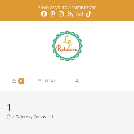
Ir
ENVÍO GRATUITO A PARTIR DE 75€
al
contenido
0
MENÚ
1
>
Talleres y Cursos
>
1