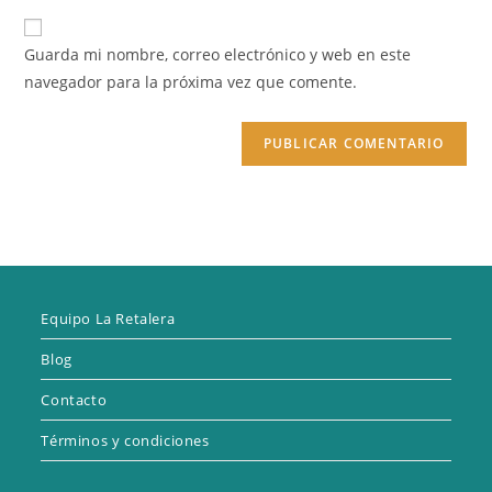
correo
URL
para
electrónico
de
comentar
Guarda mi nombre, correo electrónico y web en este
para
tu
navegador para la próxima vez que comente.
comentar
web
(opcional)
Equipo La Retalera
Blog
Contacto
Términos y condiciones