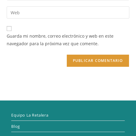
nombre
dirección
Introduce
de
de
la
usuario
correo
URL
para
electrónico
de
comentar
Guarda mi nombre, correo electrónico y web en este
para
tu
navegador para la próxima vez que comente.
comentar
web
(opcional)
Equipo La Retalera
Blog