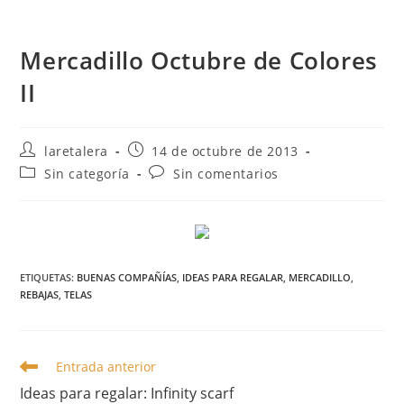
Mercadillo Octubre de Colores
II
Autor
Publicación
laretalera
14 de octubre de 2013
de
de
Categoría
Comentarios
Sin categoría
Sin comentarios
la
la
de
de
entrada:
entrada:
la
la
entrada:
entrada:
ETIQUETAS
:
BUENAS COMPAÑÍAS
,
IDEAS PARA REGALAR
,
MERCADILLO
,
REBAJAS
,
TELAS
Leer
Entrada anterior
más
Ideas para regalar: Infinity scarf
artículos