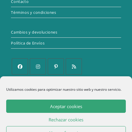
Contacto
Términos y condiciones
Cambios y devoluciones
Política de Envíos
Se
Se
Se
Se
abre
abre
abre
abre
Utilizamos cookies para optimizar nuestro sitio web y nuestro servicio.
Política de Privacidad
en
en
en
en
una
una
una
una
Aviso Legal
Aceptar cookies
nueva
nueva
nueva
nueva
Política de cookies (UE)
pestaña
pestaña
pestaña
pestaña
Rechazar cookies
Términos y condiciones
1