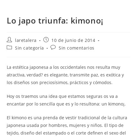
Lo japo triunfa: kimono¡
Autor
Publicación
laretalera
10 de junio de 2014
de
de
Categoría
Comentarios
Sin categoría
Sin comentarios
la
la
de
de
entrada:
entrada:
la
la
entrada:
entrada:
La estética japonesa a los occidentales nos resulta muy
atractiva, verdad? es elegante, transmite paz, es exótica y
los diseños son preciosísimos, prácticos y cómodos.
Hoy os traemos una idea que estamos seguras os va a
encantar por lo sencilla que es y lo resultona: un kimono¡.
El kimono es una prenda de vestir tradicional de la cultura
japonesa usada por hombres, mujeres y niños. El tipo de
tejido, diseño del estampado o el corte definen el sexo del