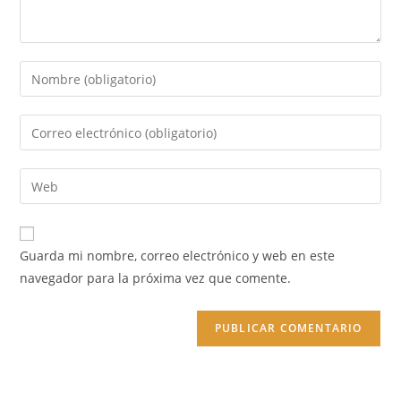
Introduce
tu
nombre
Introduce
o
tu
nombre
dirección
Introduce
de
de
la
usuario
correo
URL
para
electrónico
de
comentar
Guarda mi nombre, correo electrónico y web en este
para
tu
navegador para la próxima vez que comente.
comentar
web
(opcional)