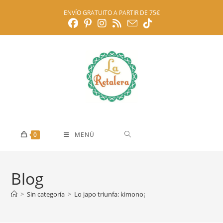
Ir
ENVÍO GRATUITO A PARTIR DE 75€
al
contenido
0
MENÚ
Blog
>
Sin categoría
>
Lo japo triunfa: kimono¡