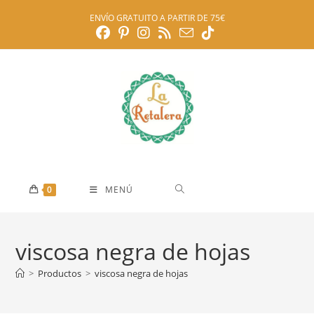
Ir
ENVÍO GRATUITO A PARTIR DE 75€
al
contenido
0
MENÚ
viscosa negra de hojas
>
Productos
>
viscosa negra de hojas