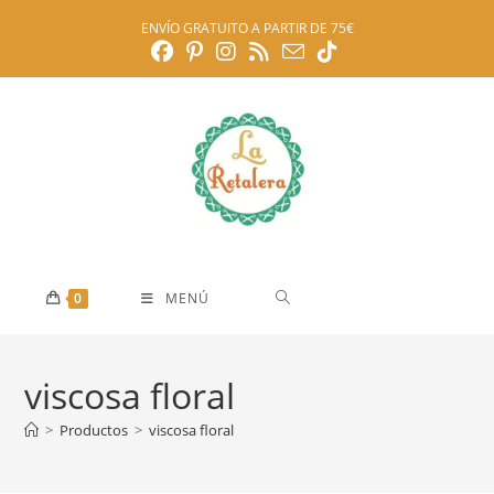
Ir
ENVÍO GRATUITO A PARTIR DE 75€
al
contenido
0
MENÚ
viscosa floral
>
Productos
>
viscosa floral