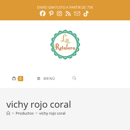
Ir
ENVÍO GRATUITO A PARTIR DE 75€
al
contenido
0
MENÚ
vichy rojo coral
>
Productos
>
vichy rojo coral