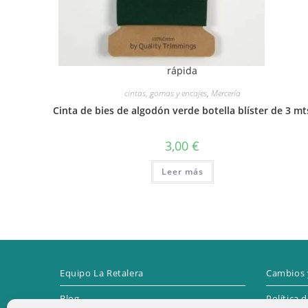
rápida
cintas, gomas y encajes
,
Mercería
Cinta de bies de algodón verde botella blíster de 3 mt
3,00
€
Leer más
Equipo La Retalera
Cambios 
Blog
Política 