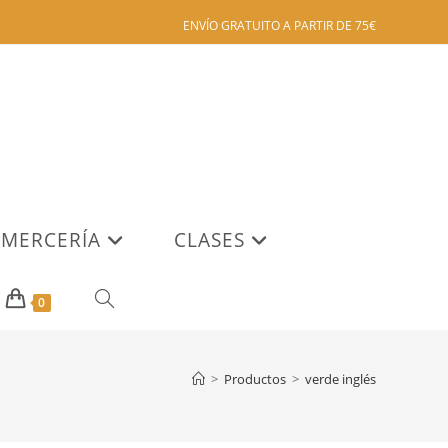
ENVÍO GRATUITO A PARTIR DE 75€
MERCERÍA
CLASES
ALTERNAR
0
BÚSQUEDA
>
Productos
>
verde inglés
DE