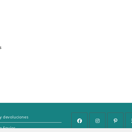
s
y devoluciones
de Envíos