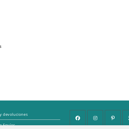
s
y devoluciones
de Envíos