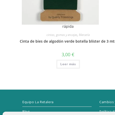
rápida
cintas, gomas y encajes
,
Mercería
Cinta de bies de algodón verde botella blíster de 3 mt
3,00
€
Leer más
Equipo La Retalera
Cambios 
Blog
Política 