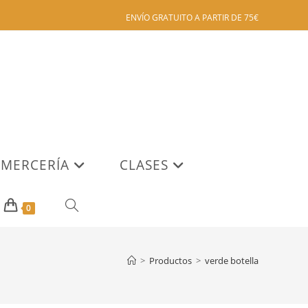
ENVÍO GRATUITO A PARTIR DE 75€
MERCERÍA
CLASES
ALTERNAR
0
BÚSQUEDA
>
Productos
>
verde botella
DE