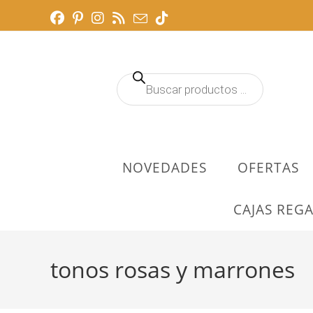
Ir
al
contenido
Búsqueda
de
productos
NOVEDADES
OFERTAS
CAJAS REGA
tonos rosas y marrones