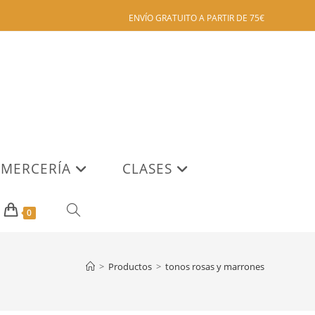
ENVÍO GRATUITO A PARTIR DE 75€
MERCERÍA
CLASES
ALTERNAR
0
BÚSQUEDA
>
Productos
>
tonos rosas y marrones
DE