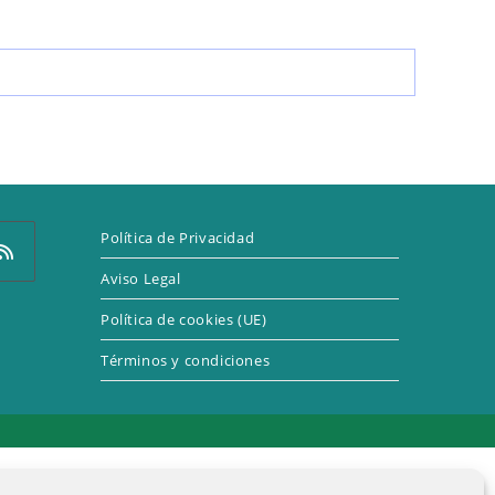
LA
WEB
Política de Privacidad
Aviso Legal
Política de cookies (UE)
e
Términos y condiciones
a
eva
taña