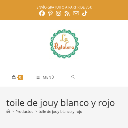
Ir
ENVÍO GRATUITO A PARTIR DE 75€
al
contenido
0
MENÚ
toile de jouy blanco y rojo
>
Productos
>
toile de jouy blanco y rojo