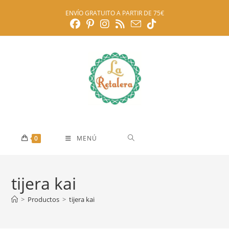
Ir
ENVÍO GRATUITO A PARTIR DE 75€
al
contenido
0
MENÚ
tijera kai
>
Productos
>
tijera kai