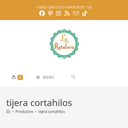
Ir
ENVÍO GRATUITO A PARTIR DE 75€
al
contenido
0
MENÚ
tijera cortahilos
>
Productos
>
tijera cortahilos