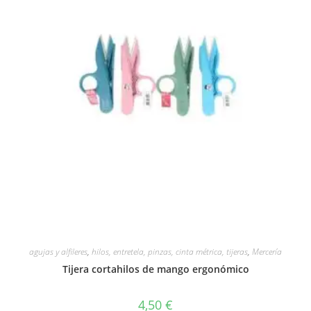
Vista rápida
agujas y alfileres
,
hilos, entretela, pinzas, cinta métrica, tijeras
,
Mercería
Tijera cortahilos de mango ergonómico
4,50
€