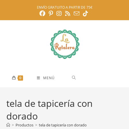
Ir
ENVÍO GRATUITO A PARTIR DE 75€
al
contenido
0
MENÚ
tela de tapicería con
dorado
>
Productos
>
tela de tapicería con dorado