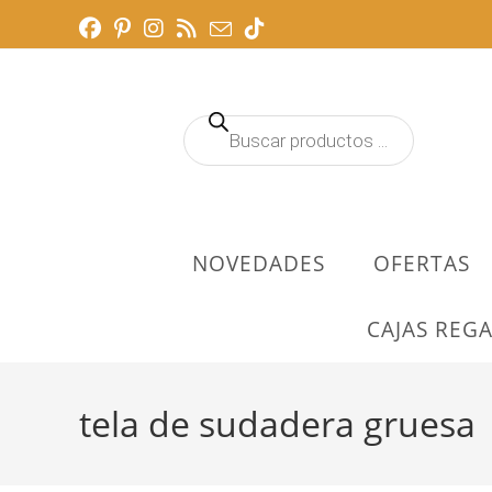
Ir
al
contenido
Búsqueda
de
productos
NOVEDADES
OFERTAS
CAJAS REGA
tela de sudadera gruesa