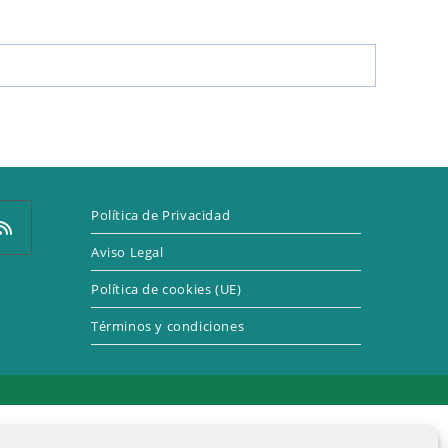
LA
WEB
Política de Privacidad
Aviso Legal
Política de cookies (UE)
e
Términos y condiciones
a
eva
taña