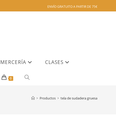
ENVÍO GRATUITO A PARTIR DE 75€
MERCERÍA
CLASES
ALTERNAR
0
BÚSQUEDA
>
Productos
>
tela de sudadera gruesa
DE