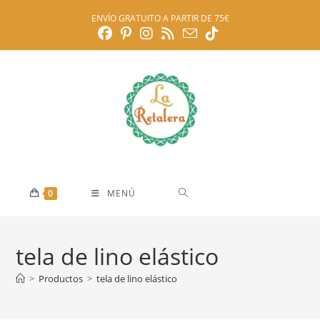
Ir
ENVÍO GRATUITO A PARTIR DE 75€
al
contenido
0
MENÚ
tela de lino elástico
>
Productos
>
tela de lino elástico