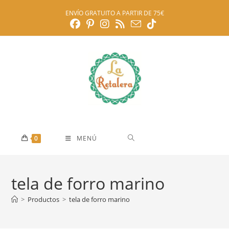
Ir
ENVÍO GRATUITO A PARTIR DE 75€
al
contenido
0
MENÚ
tela de forro marino
>
Productos
>
tela de forro marino