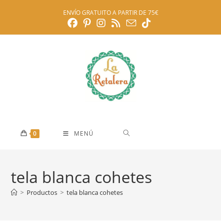
Ir
ENVÍO GRATUITO A PARTIR DE 75€
al
contenido
0
MENÚ
tela blanca cohetes
>
Productos
>
tela blanca cohetes