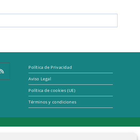
LA
WEB
Política de Privacidad
Aviso Legal
Política de cookies (UE)
e
Términos y condiciones
a
eva
taña