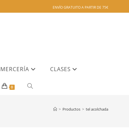
ENVÍO GRATUITO A PARTIR DE 75€
MERCERÍA
CLASES
ALTERNAR
0
BÚSQUEDA
>
Productos
>
tel acolchada
DE