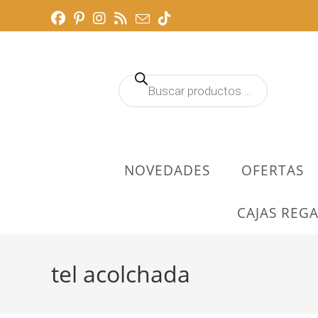
Ir
al
contenido
Búsqueda
de
productos
NOVEDADES
OFERTAS
CAJAS REGA
tel acolchada