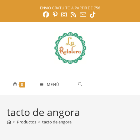
Ir
ENVÍO GRATUITO A PARTIR DE 75€
al
contenido
0
MENÚ
tacto de angora
>
Productos
>
tacto de angora