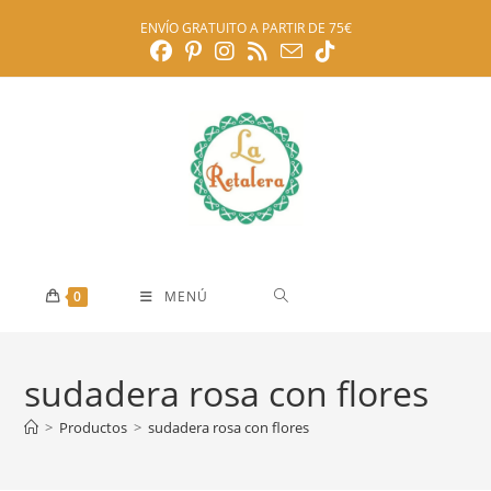
Ir
ENVÍO GRATUITO A PARTIR DE 75€
al
contenido
0
MENÚ
sudadera rosa con flores
>
Productos
>
sudadera rosa con flores