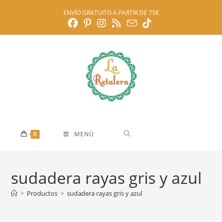
Ir
ENVÍO GRATUITO A PARTIR DE 75€
al
contenido
0
MENÚ
sudadera rayas gris y azul
>
Productos
>
sudadera rayas gris y azul