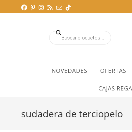
Ir
al
contenido
Búsqueda
de
productos
NOVEDADES
OFERTAS
CAJAS REGA
sudadera de terciopelo