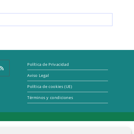
LA
WEB
Política de Privacidad
Aviso Legal
Política de cookies (UE)
e
Términos y condiciones
a
eva
taña