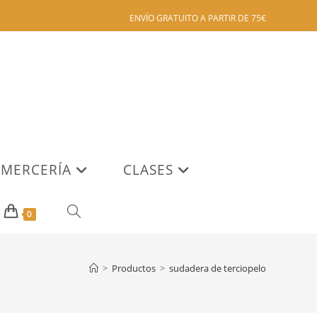
ENVÍO GRATUITO A PARTIR DE 75€
MERCERÍA
CLASES
ALTERNAR
0
BÚSQUEDA
>
Productos
>
sudadera de terciopelo
DE