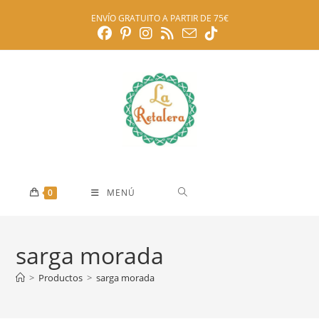
Ir
ENVÍO GRATUITO A PARTIR DE 75€
al
contenido
0
MENÚ
sarga morada
>
Productos
>
sarga morada