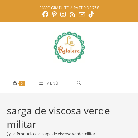
Ir
ENVÍO GRATUITO A PARTIR DE 75€
al
contenido
0
MENÚ
sarga de viscosa verde
militar
>
Productos
>
sarga de viscosa verde militar