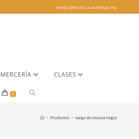
ENVÍO GRATUITO A PARTIR DE 75€
MERCERÍA
CLASES
ALTERNAR
0
BÚSQUEDA
>
Productos
>
sarga de viscosa negra
DE