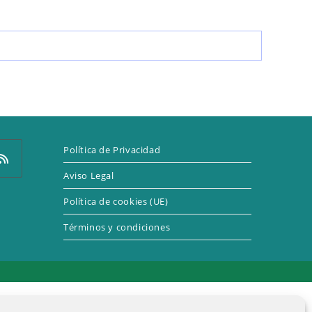
LA
WEB
Política de Privacidad
Aviso Legal
Política de cookies (UE)
e
Términos y condiciones
a
eva
taña