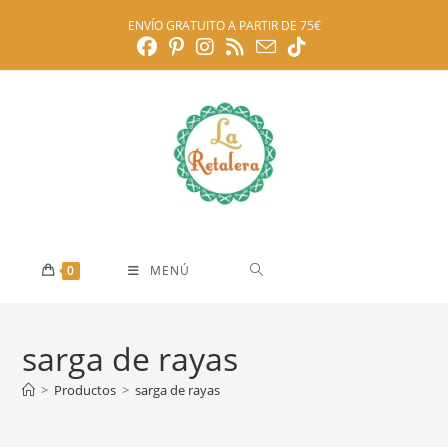
Ir
ENVÍO GRATUITO A PARTIR DE 75€
al
contenido
0
MENÚ
sarga de rayas
>
Productos
>
sarga de rayas